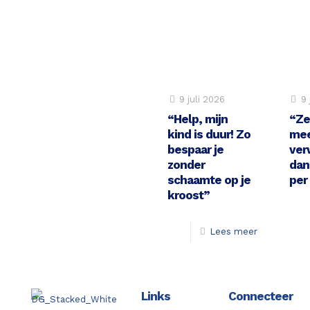
9 juli 2026
9 
“Help, mijn
“Ze
kind is duur! Zo
me
bespaar je
ver
zonder
dan
schaamte op je
per
kroost”
Lees meer
Links
Connecteer