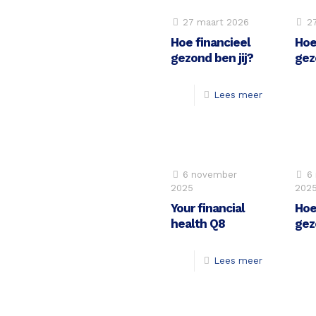
27 maart 2026
27
Hoe financieel
Hoe
gezond ben jij?
gez
Lees meer
6 november
6
2025
202
Your financial
Hoe
health Q8
gez
Lees meer